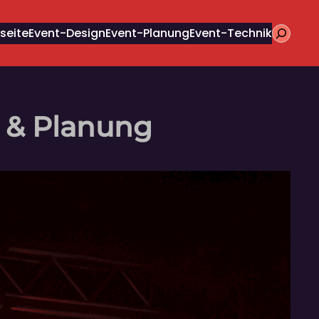
seite
Event-Design
Event-Planung
Event-Technik
Suchen
e & Planung